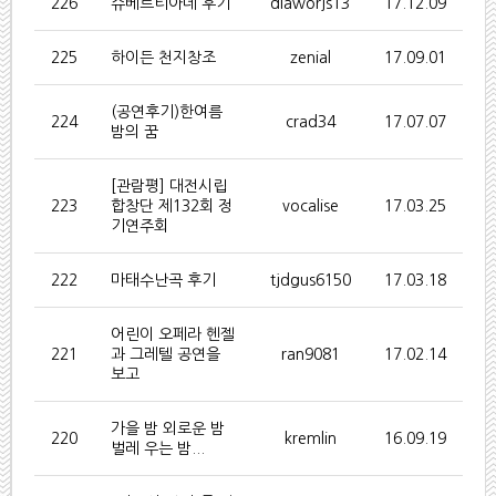
226
슈베르티아데 후기
dlaworjs13
17.12.09
225
하이든 천지창조
zenial
17.09.01
(공연후기)한여름
224
crad34
17.07.07
밤의 꿈
[관람평] 대전시립
223
합창단 제132회 정
vocalise
17.03.25
기연주회
222
마태수난곡 후기
tjdgus6150
17.03.18
어린이 오페라 헨젤
221
과 그레텔 공연을
ran9081
17.02.14
보고
가을 밤 외로운 밤
220
kremlin
16.09.19
벌레 우는 밤...