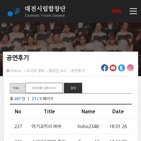
ENG
공연후기
Home
소식과 정보
합창단 소식
공연후기
총
267
건 |
27 / 5
페이지
No
Title
Name
Date
227
아기코끼리 바바
hoho2348
18.01.26