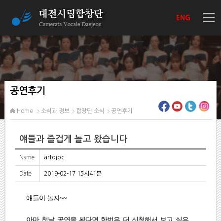
ENG
공연후기
Home
소식과 정보
합창단 소식
공연후기
얘들과 즐겁게 놀고 왔습니다
Name
artdjpc
Date
2019-02-17 15시41분
얘들아 놀자~~
아마 첫날 공연을 봤다면 한번은 더 신청해서 보고 싶은