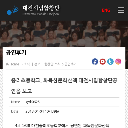
ENG
공연후기
Home
소식과 정보
합창단 소식
공연후기
중리초등학교, 화목한문화산책 대전시립합창단공
연을 보고
Name
kyrk0625
Date
2018-04-04 10시39분
4.3. 19:30 대전중리초등학교에서 공연된 화목한문화산책