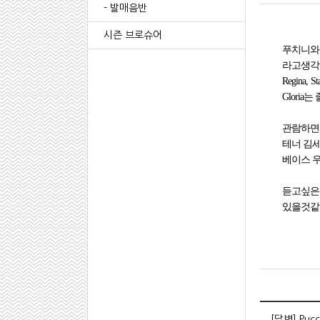
- 발매음반
시즌 브로슈어
푸치니와 
라고생각
Regin
Glori
관람하면
테너 김
베이스 
듣고싶은
있을것같
[답변] Pucc