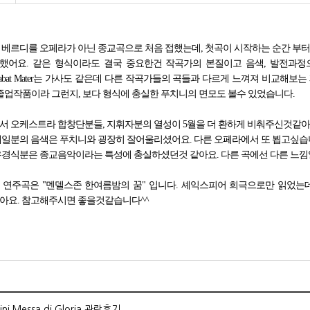
베르디를 오페라가 아닌 종교곡으로 처음 접했는데, 첫곡이 시작하는 순간 부터 
했어요. 같은 형식이라도 결국 중요한건 작곡가의 본질이고 음색, 발전과정으로
a, Stabat Mater는 가사도 같은데 다른 작곡가들의 곡들과 다르게 느껴져 비교해보는
a는 졸업작품이라 그런지, 보다 형식에 충실한 푸치니의 면모도 볼수 있었습니다.
서 오케스트라 합창단분들, 지휘자분의 열성이 5월을 더 환하게 비춰주신것같아
세일분의 음색은 푸치니와 굉장히 잘어울리셨어요. 다른 오페라에서 또 뵙고싶습
우경식분은 종교음악이라는 특성에 충실하셨던것 같아요. 다른 곡에선 다른 느낌
 연주곡은 "멘델스존 한여름밤의 꿈" 입니다. 셰익스피어 희극으로만 읽었는
아요. 참고해주시면 좋을것같습니다^^
ini Messa di Gloria 관람후기