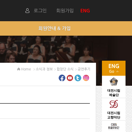
로그인
회원가입
ENG
회원안내 & 가입
Home
소식과 정보
합창단 소식
공연후기
대전시립
예술단
대전시립
교향악단