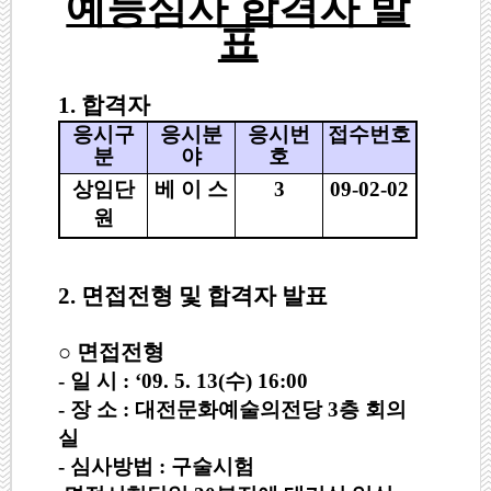
예능심사 합격자 발
표
1. 합격자
응시구
응시분
응시번
접수번호
분
야
호
상임단
베 이 스
3
09-02-02
원
2. 면접전형 및 합격자 발표
○ 면접전형
- 일 시 : ‘09. 5. 13(수) 16:00
- 장 소 : 대전문화예술의전당 3층 회의
실
- 심사방법 : 구술시험