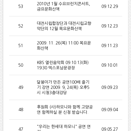
2010년 1월 수요브런치콘서트,
53
09.12.29
금요문화산책
대전시립합창단과 대전시립교향
52
09.12.23
악단의 12월 목요문화산책
2009. 11. 26(목) 11:00 목요문
51
09.11.23
화산책
KBS 열린음악회 09.10.13(화)
50
09.10.01
19:30 엑스포남문광장
달봉이가 만든 공연100배 즐기
49
기 강연 2009. 9, 24(목) 오후5
09.09.23
시 시청3층대강당
후원회 (사)하모니와 함께 고양공
48
09.09.04
연 함께하실 분 신청 받습니다.
"우리는 한세대 하모니" 공연 연
47
09.05.27