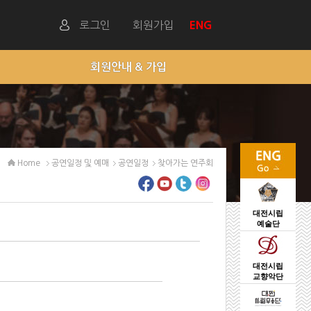
로그인
회원가입
ENG
회원안내 & 가입
Home
공연일정 및 예매
공연일정
찾아가는 연주회
대전시립
예술단
대전시립
교향악단