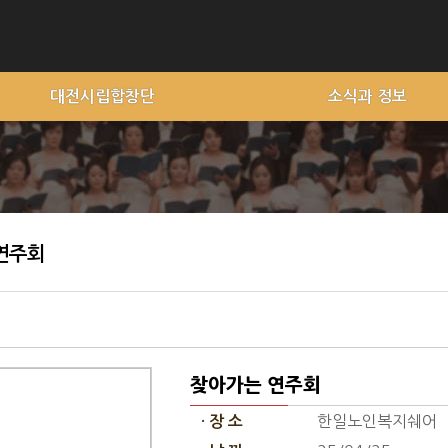
대전시립합창단
소식과 정보
연주회
찾아가는 연주회
한일노인복지쉐어
· 장 소