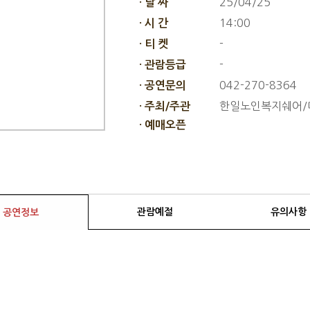
25/04/25
· 날 짜
14:00
· 시 간
-
· 티 켓
-
· 관람등급
042-270-8364
· 공연문의
한일노인복지쉐어/
· 주최/주관
· 예매오픈
관람예절
유의사항
공연정보