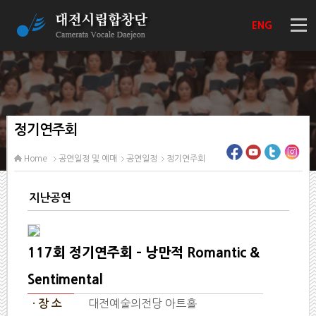
ENG
정기연주회
Home
공연일정 및 예매
공연일정
정기연주회
지난공연
117회 정기연주회 - 낭만적 Romantic &
Sentimental
대전예술의전당 아트홀
· 장 소