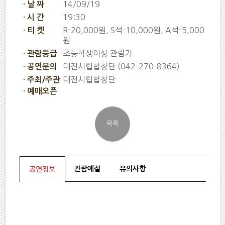
14/09/19
· 날 짜
19:30
· 시 간
R-20,000원, S석-10,000원, A석-5,000
· 티 켓
원
초등학생이상 관람가
· 관람등급
대전시립합창단 (042-270-8364)
· 공연문의
대전시립합창단
· 주최/주관
· 예매오픈
관람예절
유의사항
공연정보