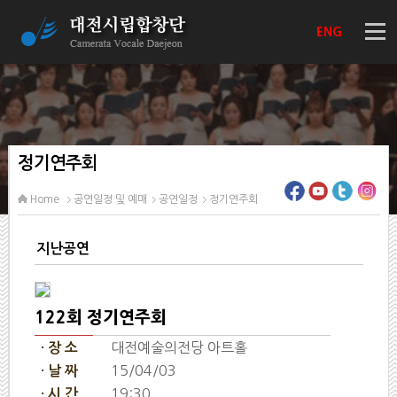
ENG
정기연주회
Home
공연일정 및 예매
공연일정
정기연주회
지난공연
122회 정기연주회
대전예술의전당 아트홀
· 장 소
15/04/03
· 날 짜
19:30
· 시 간