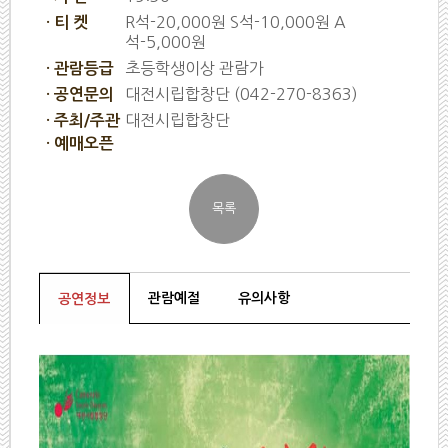
R석-20,000원 S석-10,000원 A
· 티 켓
석-5,000원
초등학생이상 관람가
· 관람등급
대전시립합창단 (042-270-8363)
· 공연문의
대전시립합창단
· 주최/주관
· 예매오픈
관람예절
유의사항
공연정보