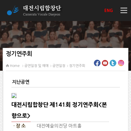
ENG
정기연주회
Home
공연일정 및 예매
공연일정
정기연주회
지난공연
대전시립합창단 제141회 정기연주회<본
향으로>
대전예술의전당 아트홀
· 장 소