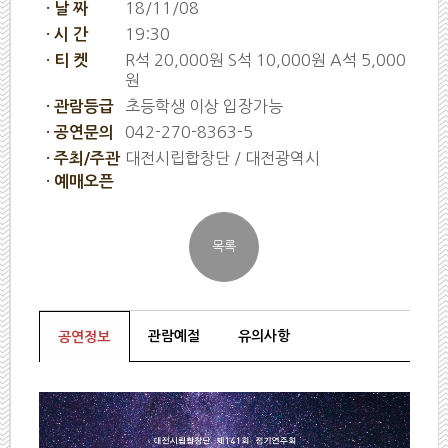
18/11/08
· 날 짜
19:30
· 시 간
R석 20,000원 S석 10,000원 A석 5,000
· 티 켓
원
초등학생 이상 입장가능
· 관람등급
042-270-8363-5
· 공연문의
대전시립합창단 / 대전광역시
· 주최/주관
· 예매오픈
관람예절
유의사항
공연정보