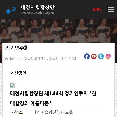
ENG
정기연주회
Home
공연일정 및 예매
공연일정
정기연주회
지난공연
대전시립합창단 제144회 정기연주회 "현
대합창의 아름다움"
대전예술의전당 아트홀
· 장 소