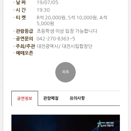
19/07/05
· 날 짜
19:30
· 시 간
R석 20,000원, S석 10,000원, A석
· 티 켓
5,000원
초등학생 이상 입장 가능합니다
· 관람등급
042-270-8363~5
· 공연문의
대전광역시/ 대전시립합창단
· 주최/주관
· 예매오픈
관람예절
유의사항
공연정보